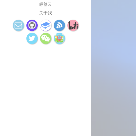
标签云
Gitbook
Github
Gitm
关于我
Hexo
KNN
LRN
Latex
Library Project
Linux
MNIST
Machine Learning
Modul
Note
OpenCV
PyTo
Python
Pythton
Pyt
Qt5
ROS
Socket
Socket5
System Conf
TensorFlow
Tensorflow
Tool
TxtToSpeech
__future__
anaconda
argparse
calibration
dl
docker
exam
gcc
git
gitignore
git命令
goldendict
g