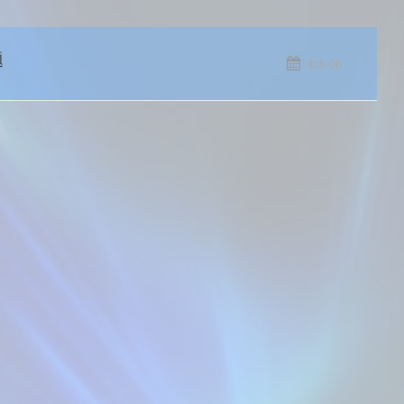
题
03-06
能跟不
注于深度
处理、嵌