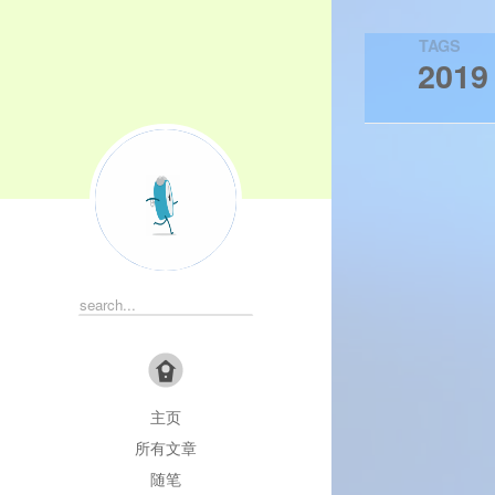
TAGS
2019
主页
Algorithm
Bayes
Bl
所有文章
C++
CMakeLists
C
随笔
Deep Learning
Error