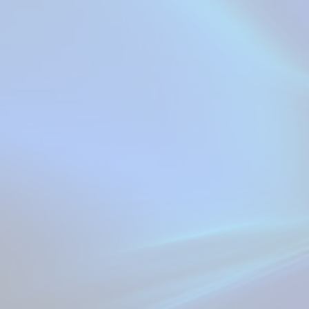
ent
入式软/硬件。
fast.Ai
image-net-ilsvrc
知识星球
medium
传智人工智能与机器人实验室
e
rch
orch
css
file
ym