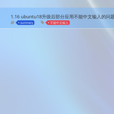
1.16 ubuntu18升级后部分应用不能中文输入的问
summary
不能中文输入
ogs
不要怂，干就是了，力量可
创客制造
paper Weekly
语言
上，气势上一定要跟上；专
arXiv.org
小木虫
GUI
学习、机器学习、视觉图像
红色石头博客
Leo Zhu